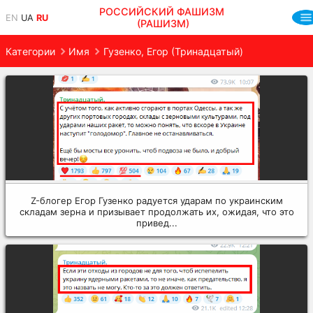
РОССИЙСКИЙ ФАШИЗМ
EN
UA
RU
(РАШИЗМ)
Категории
Имя
Гузенко, Егор (Тринадцатый)
Z-блогер Егор Гузенко радуется ударам по украинским
складам зерна и призывает продолжать их, ожидая, что это
привед...