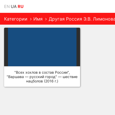
EN
UA
RU
Категории
Имя
Другая Россия Э.В. Лимонов
"Всех хохлов в состав России",
"Варшава — русский город" — шествие
нацболов (2016 г.)