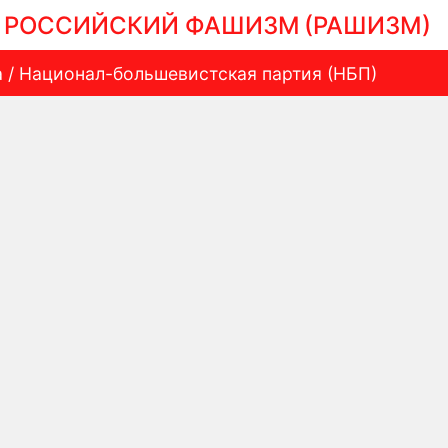
РОССИЙСКИЙ ФАШИЗМ
(РАШИЗМ)
а / Национал-большевистская партия (НБП)