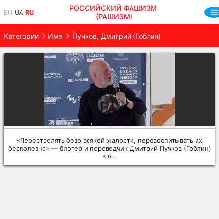
РОССИЙСКИЙ ФАШИЗМ
EN
UA
RU
(РАШИЗМ)
Категории
Имя
Пучков, Дмитрий (Гоблин)
«Перестрелять безо всякой жалости, перевоспитывать их
бесполезно» — блогер и переводчик Дмитрий Пучков (Гоблин)
в о...