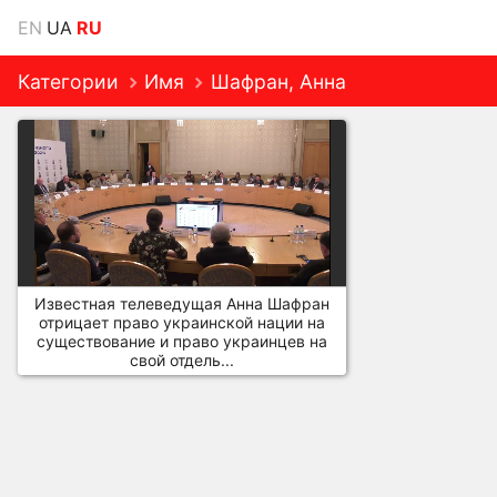
EN
UA
RU
Категории
Имя
Шафран, Анна
Известная телеведущая Анна Шафран
отрицает право украинской нации на
существование и право украинцев на
свой отдель...