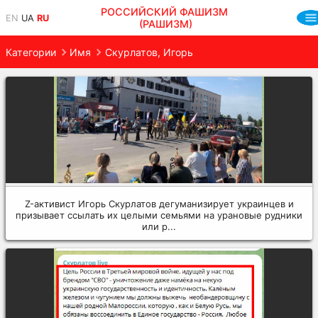
РОССИЙСКИЙ ФАШИЗМ
EN
UA
RU
(РАШИЗМ)
Категории
Имя
Скурлатов, Игорь
Z-активист Игорь Скурлатов дегуманизирует украинцев и
призывает ссылать их целыми семьями на урановые рудники
или р...