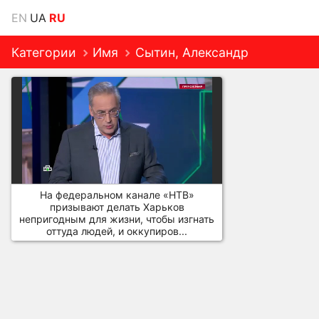
EN
UA
RU
Категории
Имя
Сытин, Александр
На федеральном канале «НТВ»
призывают делать Харьков
непригодным для жизни, чтобы изгнать
оттуда людей, и оккупиров...