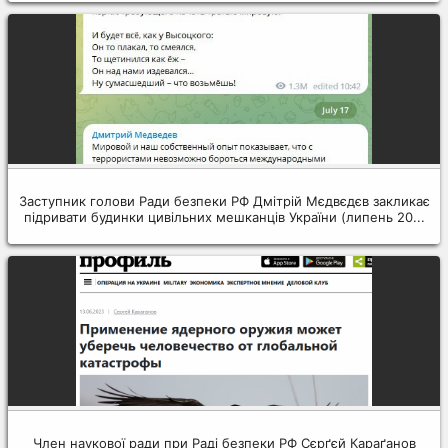
Заступник голови Ради безпеки РФ Дмітрій Мєдвєдєв закликає
підривати будинки цивільних мешканців України (липень 20...
Член наукової ради при Раді безпеки РФ Сєрґєй Караґанов