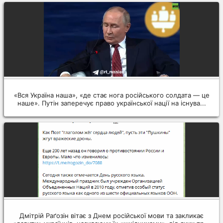
«Вся Україна наша», «де стає нога російського солдата — це
наше». Путін заперечує право української нації на існува...
Дмітрій Раґозін вітає з Днем російської мови та закликає