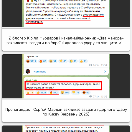
Z-блогер Кірілл Фьодаров і канал-мільйонник «Два майора»
закликають завдати по Україні ядерного удару та знищити мі...
Пропагандист Сєрґєй Мардан закликає завдати ядерного удару
по Києву (червень 2025)