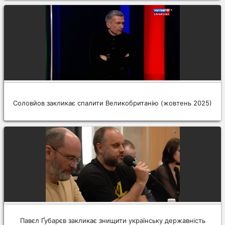
Соловйов закликає спалити Великобританію (жовтень 2025)
Павєл Ґубарєв закликає знищити українську державність