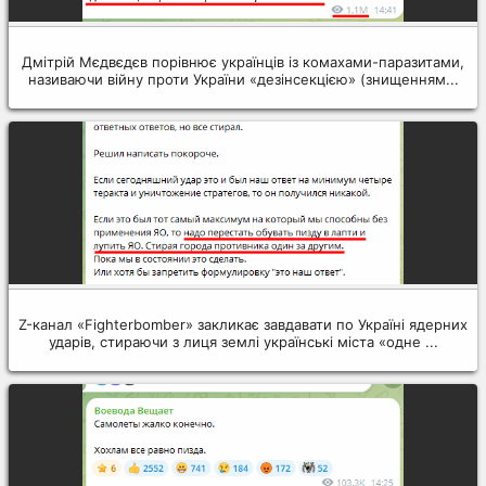
Дмітрій Мєдвєдєв порівнює українців із комахами-паразитами,
називаючи війну проти України «дезінсекцією» (знищенням...
Z-канал «Fighterbomber» закликає завдавати по Україні ядерних
ударів, стираючи з лиця землі українські міста «одне ...