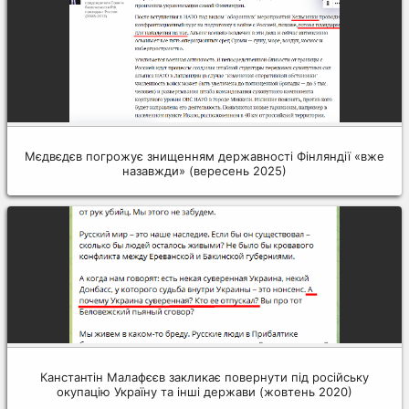
Мєдвєдєв погрожує знищенням державності Фінляндії «вже
назавжди» (вересень 2025)
Канстантін Малафєєв закликає повернути під російську
окупацію Україну та інші держави (жовтень 2020)