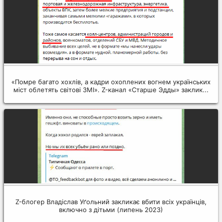
«Помре багато хохлів, а кадри охоплених вогнем українських
міст облетять світові ЗМІ». Z-канал «Старше Эдды» заклик...
Z-блогер Владіслав Уґольний закликає вбити всіх українців,
включно з дітьми (липень 2023)