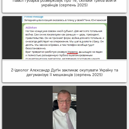
Павєл Ґубарєв розмірковує про те, скільки треба вбити
українців (серпень 2025)
Z-ідеолог Алєксандр Дуґін закликає окупувати Україну та
дегуманізує її мешканців (серпень 2025)