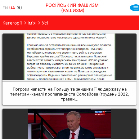
РОСІЙСЬКИЙ ФАШИЗМ
EN
UA
RU
(РАШИЗМ)
Категорії
Ім’я
Усі
Погрози напасти на Польщу та знищити її як державу на
телеграм-каналі пропагандиста Соловйова (грудень 2022,
травен...