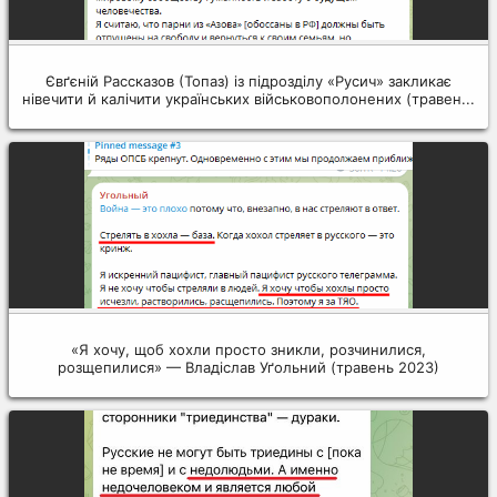
Євґєній Рассказов (Топаз) із підрозділу «Русич» закликає
нівечити й калічити українських військовополонених (травен...
«Я хочу, щоб хохли просто зникли, розчинилися,
розщепилися» — Владіслав Уґольний (травень 2023)