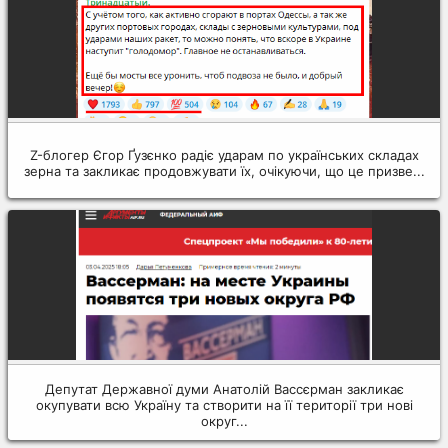
Z-блогер Єгор Ґузєнко радіє ударам по українських складах
зерна та закликає продовжувати їх, очікуючи, що це призве...
Депутат Державної думи Анатолій Вассєрман закликає
окупувати всю Україну та створити на її території три нові
округ...