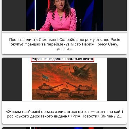
Пропагандисти Сімоньян і Соловйов погрожують, що Росія
окупує Францію та перейменує місто Париж і річку Сену,
давши...
«Живим на Україні не має залишитися ніхто» — стаття на сайті
російського державного видання «РИА Новости» (липень 2...