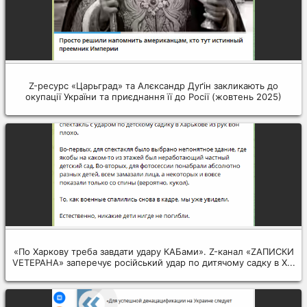
Z-ресурс «Царьград» та Алєксандр Дуґін закликають до
окупації України та приєднання її до Росії (жовтень 2025)
«По Харкову треба завдати удару КАБами». Z-канал «ZАПИСКИ
VЕТЕРАНА» заперечує російський удар по дитячому садку в Х...