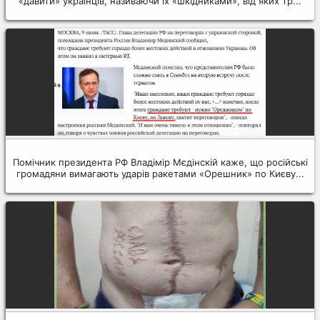
«давити» українців, називаючи їх «шкідниками», від яких тр...
Помічник президента РФ Владімір Мєдінскій каже, що російські
громадяни вимагають ударів ракетами «Орешник» по Києву...