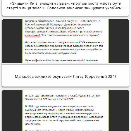
«Знищити Київ, знищити Львів», «портові міста мають бути
стерті з лиця землі». Соловйов закликає знищувати українсь...
Малафєєв закликає окупувати Литву (березень 2024)