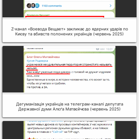
Z-канал «Воевода Вещает» закликає до ядерних ударів по
Києву та вбивств полонених українців (червень 2025)
Дегуманізація українців на телеграм-каналі депутата
Державної думи Алєґа Матвєйчєва (червень 2025)