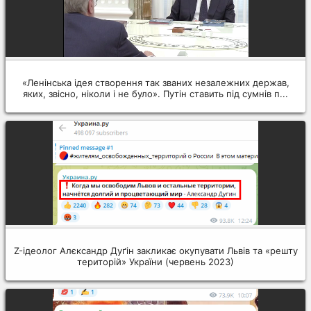
«Ленінська ідея створення так званих незалежних держав,
яких, звісно, ніколи і не було». Путін ставить під сумнів п...
Z-ідеолог Алєксандр Дуґін закликає окупувати Львів та «решту
територій» України (червень 2023)