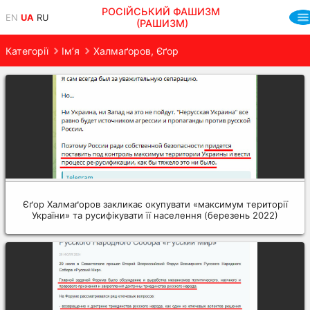
РОСІЙСЬКИЙ ФАШИЗМ
EN
UA
RU
(РАШИЗМ)
Категорії
Ім’я
Халмаґоров, Єґор
Єґор Халмаґоров закликає окупувати «максимум території
України» та русифікувати її населення (березень 2022)