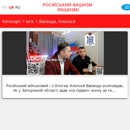
РОСІЙСЬКИЙ ФАШИЗМ
EN
UA
RU
(РАШИЗМ)
Категорії
Ім’я
Ваєвода, Алєксєй
Російський військовий і z-блогер Алєксєй Ваєвода розповідає,
як у Запорізькій області здав «на підвал» жінку за те,...