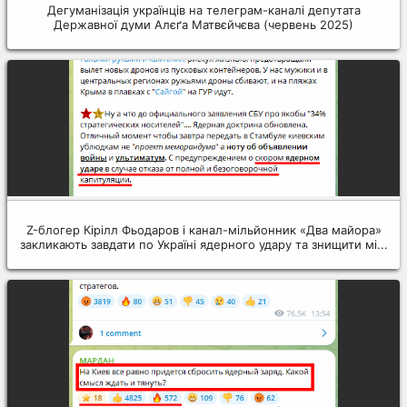
Дегуманізація українців на телеграм-каналі депутата
Державної думи Алєґа Матвєйчєва (червень 2025)
Z-блогер Кірілл Фьодаров і канал-мільйонник «Два майора»
закликають завдати по Україні ядерного удару та знищити мі...