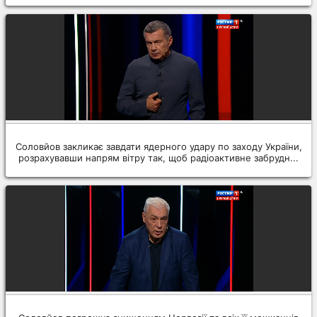
Соловйов закликає завдати ядерного удару по заходу України,
розрахувавши напрям вітру так, щоб радіоактивне забрудн...