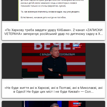
«По Харкову треба завдати удару КАБами». Z-канал «ZАПИСКИ
VЕТЕРАНА» заперечує російський удар по дитячому садку в Х...
«Не буде життя ані в Харкові, ані в Полтаві, ані в Миколаєві, ані
в Одесі! Не буде цих міст і не буде Києва!» — Сол...