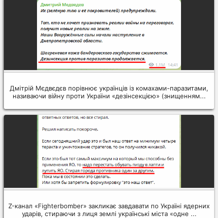
Дмітрій Мєдвєдєв порівнює українців із комахами-паразитами,
називаючи війну проти України «дезінсекцією» (знищенням...
Z-канал «Fighterbomber» закликає завдавати по Україні ядерних
ударів, стираючи з лиця землі українські міста «одне ...