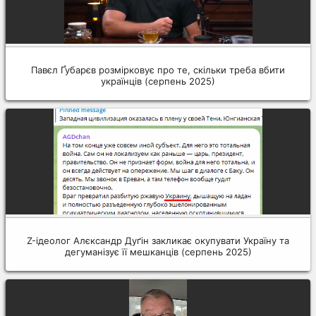
Павєл Ґубарєв розмірковує про те, скільки треба вбити
українців (серпень 2025)
Z-ідеолог Алєксандр Дуґін закликає окупувати Україну та
дегуманізує її мешканців (серпень 2025)