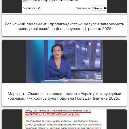
Російський парламент і пропагандистські ресурси заперечують
право української нації на існування (травень 2025)
Марґаріта Сіманьян закликає поділити Україну між сусідніми
країнами, «як колись була поділена Польща» (квітень 2025...