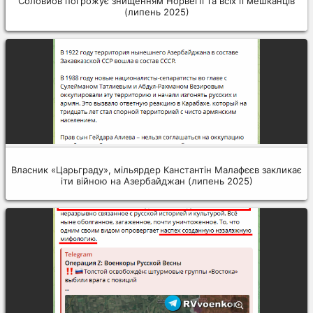
Соловйов погрожує знищенням Норвегії та всіх її мешканців
(липень 2025)
Власник «Царьграду», мільярдер Канстантін Малафєєв закликає
іти війною на Азербайджан (липень 2025)