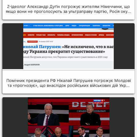
Z-ідеолог Алєксандр Дуґін погрожує жителям Німеччини, що
якщо вони не проголосують за ультраправу партію, Росія оку...
Помічник президента РФ Нікалай Патрушев погрожує Молдові
та «прогнозує», що внаслідок російських військових дій Укр...