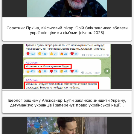
Соратник Ґіркіна, військовий лікар Юрій Євіч закликає вбивати
українців цілими сім'ями (січень 2025)
Ідеолог рашизму Алєксандр Дуґін закликає знищити Україну,
дегуманізує українців і заперечує право української нації...