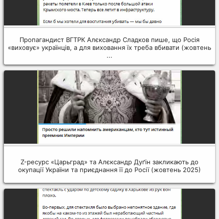
Пропагандист ВГТРК Алєксандр Сладков пише, що Росія
«виховує» українців, а для виховання їх треба вбивати (жовтень
...
Z-ресурс «Царьград» та Алєксандр Дуґін закликають до
окупації України та приєднання її до Росії (жовтень 2025)