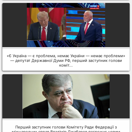
«Є Україна — є проблема, немає України — немає проблеми»
— депутат Державної Думи РФ, перший заступник голови
коміт...
Перший заступник голови Комітету Ради Федерації з
міжнародних справ Владімір Джабаров погрожує новим