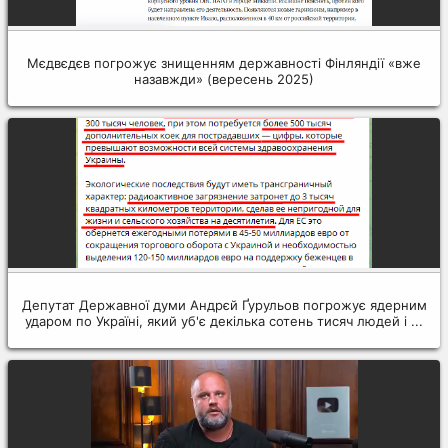
Мєдвєдєв погрожує знищенням державності Фінляндії «вже
назавжди» (вересень 2025)
Депутат Державної думи Андрєй Ґурульов погрожує ядерним
ударом по Україні, який уб'є декілька сотень тисяч людей і ...