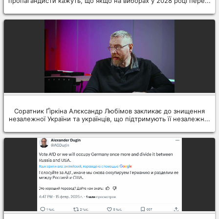
пропагандисти кажуть, що якщо на виборах у 2028 році пере...
Соратник Ґіркіна Алєксандр Любімов закликає до знищення
незалежної України та українців, що підтримують її незалежн...