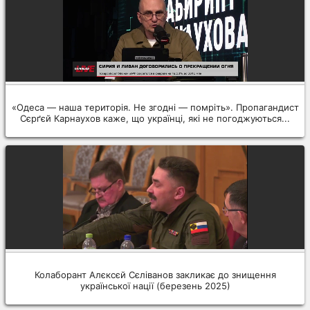
«Одеса — наша територія. Не згодні — помріть». Пропагандист
Сєрґєй Карнаухов каже, що українці, які не погоджуються...
Колаборант Алєксєй Сєліванов закликає до знищення
української нації (березень 2025)