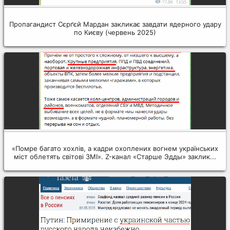
Пропагандист Сєрґєй Мардан закликає завдати ядерного удару
по Києву (червень 2025)
«Помре багато хохлів, а кадри охоплених вогнем українських
міст облетять світові ЗМІ». Z-канал «Старше Эдды» заклик...