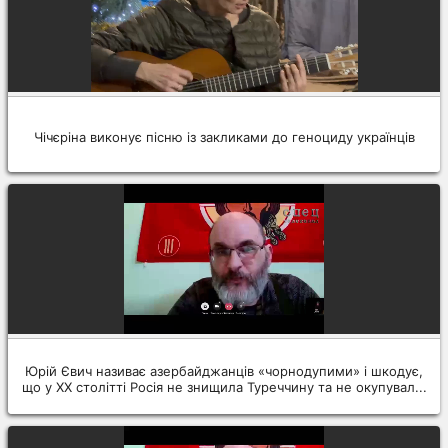
Чічєріна виконує пісню із закликами до геноциду українців
Юрій Євич називає азербайджанців «чорнодупими» і шкодує,
що у ХХ столітті Росія не знищила Туреччину та не окупувал...