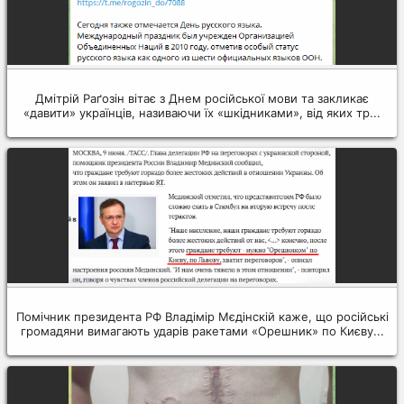
Дмітрій Раґозін вітає з Днем російської мови та закликає
«давити» українців, називаючи їх «шкідниками», від яких тр...
Помічник президента РФ Владімір Мєдінскій каже, що російські
громадяни вимагають ударів ракетами «Орешник» по Києву...