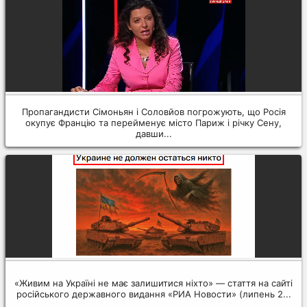
Пропагандисти Сімоньян і Соловйов погрожують, що Росія
окупує Францію та перейменує місто Париж і річку Сену,
давши...
«Живим на Україні не має залишитися ніхто» — стаття на сайті
російського державного видання «РИА Новости» (липень 2...